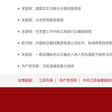
求是网：踏踏实实为群众办事就是政绩
求是网：从世界观看政绩观
求是网：在党建工作中树立和践行正确政绩观
新华网：中国航空器材集团有限公司任宇、赵保辉等政绩观扭曲错位、欺瞒组织
求是网：一图读懂如何以正确选人用人导向激励干部担当
共产党员网：为民造福是最大政绩
友情链接：
江苏先锋
共产党员网
中共江苏省委组织