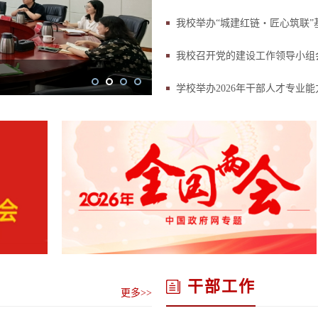
我校举办“城建红链・匠心筑联
我校召开党的建设工作领导小组
学校举办2026年干部人才专业
干部工作
更多>>